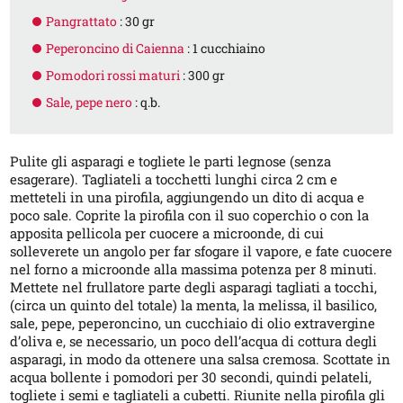
Pangrattato
: 30 gr
Peperoncino di Caienna
: 1 cucchiaino
Pomodori rossi maturi
: 300 gr
Sale, pepe nero
: q.b.
Pulite gli asparagi e togliete le parti legnose (senza
esagerare). Tagliateli a tocchetti lunghi circa 2 cm e
metteteli in una pirofila, aggiungendo un dito di acqua e
poco sale. Coprite la pirofila con il suo coperchio o con la
apposita pellicola per cuocere a microonde, di cui
solleverete un angolo per far sfogare il vapore, e fate cuocere
nel forno a microonde alla massima potenza per 8 minuti.
Mettete nel frullatore parte degli asparagi tagliati a tocchi,
(circa un quinto del totale) la menta, la melissa, il basilico,
sale, pepe, peperoncino, un cucchiaio di olio extravergine
d’oliva e, se necessario, un poco dell’acqua di cottura degli
asparagi, in modo da ottenere una salsa cremosa. Scottate in
acqua bollente i pomodori per 30 secondi, quindi pelateli,
togliete i semi e tagliateli a cubetti. Riunite nella pirofila gli