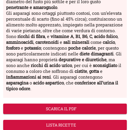
diametro del fusto più sottile e per il loro gusto
penetrante e amarognolo
.
Gli asparagi sono ortaggi piuttosto costosi, con un’elevata
percentuale di scarto (fino al 45% circa); costituiscono un
alimento molto apprezzato, impiegato nella preparazione
di varie pietanze, oltre che come verdura di contorno.
Sono
ricchi di fibra
, e
vitamine A
,
B1
,
B6
,
C
,
acido folico
,
amminoacidi
,
carotenoidi
e
sali minerali
come
calcio
,
fosforo
e
potassio
; contengono
poche calorie
, per questo
sono particolarmente indicati nelle
diete dimagranti
. Gli
asparagi hanno proprietà
depurative e diuretiche
, ma
sono anche
ricchi di acido urico
, per cui è
sconsigliato
il
consumo a coloro che soffrono di
cistite
,
gotta
e
infiammazioni ai reni
. Gli asparagi contengono
asparagina
o
acido aspartico
, che
conferisce all’urina il
tipico odore
.
SCARICA IL PDF
LISTA RICETTE