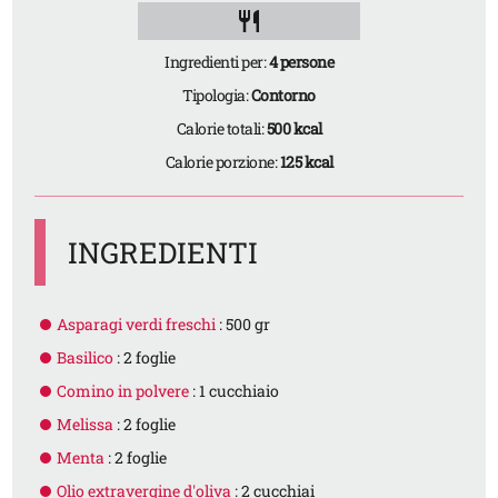
restaurant
Ingredienti per:
4 persone
Tipologia:
Contorno
Calorie totali:
500 kcal
Calorie porzione:
125 kcal
INGREDIENTI
Asparagi verdi freschi
: 500 gr
Basilico
: 2 foglie
Comino in polvere
: 1 cucchiaio
Melissa
: 2 foglie
Menta
: 2 foglie
Olio extravergine d'oliva
: 2 cucchiai