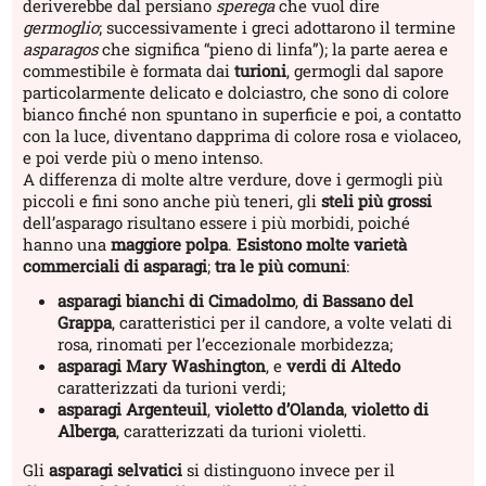
deriverebbe dal persiano
sperega
che vuol dire
germoglio
; successivamente i greci adottarono il termine
asparagos
che significa “pieno di linfa”); la parte aerea e
commestibile è formata dai
turioni
, germogli dal sapore
particolarmente delicato e dolciastro, che sono di colore
bianco finché non spuntano in superficie e poi, a contatto
con la luce, diventano dapprima di colore rosa e violaceo,
e poi verde più o meno intenso.
A differenza di molte altre verdure, dove i germogli più
piccoli e fini sono anche più teneri, gli
steli più grossi
dell’asparago risultano essere i più morbidi, poiché
hanno una
maggiore polpa
.
Esistono molte varietà
commerciali di asparagi
;
tra le più comuni
:
asparagi bianchi di Cimadolmo
,
di Bassano del
Grappa
, caratteristici per il candore, a volte velati di
rosa, rinomati per l’eccezionale morbidezza;
asparagi Mary Washington
, e
verdi di Altedo
caratterizzati da turioni verdi;
asparagi Argenteuil
,
violetto d’Olanda
,
violetto di
Alberga
, caratterizzati da turioni violetti.
Gli
asparagi selvatici
si distinguono invece per il