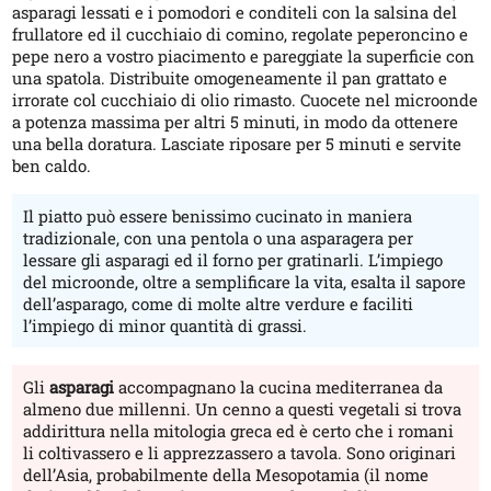
asparagi lessati e i pomodori e conditeli con la salsina del
frullatore ed il cucchiaio di comino, regolate peperoncino e
pepe nero a vostro piacimento e pareggiate la superficie con
una spatola. Distribuite omogeneamente il pan grattato e
irrorate col cucchiaio di olio rimasto. Cuocete nel microonde
a potenza massima per altri 5 minuti, in modo da ottenere
una bella doratura. Lasciate riposare per 5 minuti e servite
ben caldo.
Il piatto può essere benissimo cucinato in maniera
tradizionale, con una pentola o una asparagera per
lessare gli asparagi ed il forno per gratinarli. L’impiego
del microonde, oltre a semplificare la vita, esalta il sapore
dell’asparago, come di molte altre verdure e faciliti
l’impiego di minor quantità di grassi.
Gli
asparagi
accompagnano la cucina mediterranea da
almeno due millenni. Un cenno a questi vegetali si trova
addirittura nella mitologia greca ed è certo che i romani
li coltivassero e li apprezzassero a tavola. Sono originari
dell’Asia, probabilmente della Mesopotamia (il nome