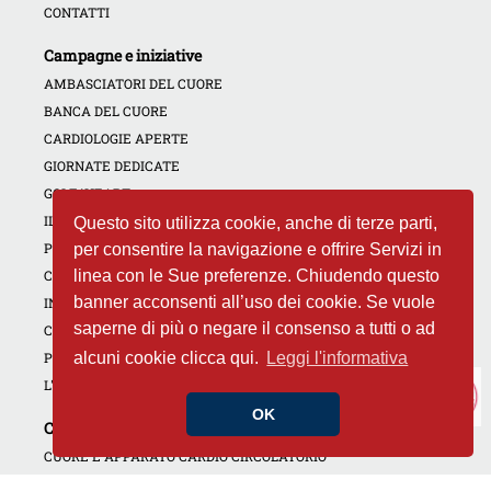
CONTATTI
Campagne e iniziative
AMBASCIATORI DEL CUORE
BANCA DEL CUORE
CARDIOLOGIE APERTE
GIORNATE DEDICATE
GOLF4HEART
IL CUORE DI TUTTI
Questo sito utilizza cookie, anche di terze parti,
PREVENZIONE PER IL TROMBOEMBOLISMO VENOSO
per consentire la navigazione e offrire Servizi in
linea con le Sue preferenze. Chiudendo questo
CAMPAGNA NON DIMENTICARE IL TUO CUORE
banner acconsenti all’uso dei cookie. Se vuole
INIZIATIVE REGIONALI
saperne di più o negare il consenso a tutti o ad
CORSI RCP
alcuni cookie clicca qui.
Leggi l'informativa
PROGETTI PER LA SCUOLA
L'ESPERTO RISPONDE
OK
Conosci il Tuo cuore
CUORE E APPARATO CARDIO CIRCOLATORIO
CUORE E PREVENZIONE