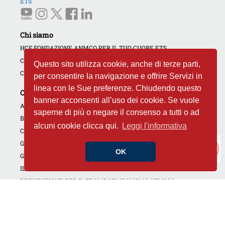
ETS
Chi siamo
HCF FONDAZIONE ANMCO PER IL TUO CUORE ETS
COME AIUTARCI
Questo sito utilizza cookie, anche di terze parti,
CONTATTI
per consentire la navigazione e offrire Servizi in
linea con le Sue preferenze. Chiudendo questo
Campagne e iniziative
banner acconsenti all’uso dei cookie. Se vuole
AMBASCIATORI DEL CUORE
saperne di più o negare il consenso a tutti o ad
BANCA DEL CUORE
alcuni cookie clicca qui.
Leggi l'informativa
CARDIOLOGIE APERTE
GIORNATE DEDICATE
OK
GOLF4HEART
IL CUORE DI TUTTI
PREVENZIONE PER IL TROMBOEMBOLISMO VENOSO
CAMPAGNA NON DIMENTICARE IL TUO CUORE
INIZIATIVE REGIONALI
CORSI RCP