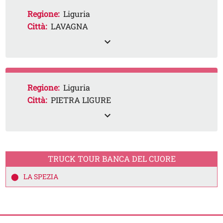
Regione:
Liguria
Città:
LAVAGNA
expand_less
Regione:
Liguria
Città:
PIETRA LIGURE
expand_less
TRUCK TOUR BANCA DEL CUORE
LA SPEZIA