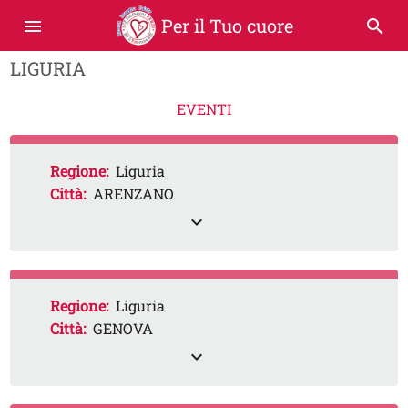
Per il Tuo cuore
menu
search
LIGURIA
EVENTI
Regione:
Liguria
Città:
ARENZANO
expand_less
Regione:
Liguria
Città:
GENOVA
expand_less