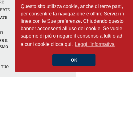
RE
CUORE E PREVENZIONE
Questo sito utilizza cookie, anche di terze parti,
PERTE
CONTRATTACCO
per consentire la navigazione e offrire Servizi in
CARDIACO
CATE
linea con le Sue preferenze. Chiudendo questo
CUORE E DROGHE
banner acconsenti all’uso dei cookie. Se vuole
RICETTE DEL CUORE
TI
saperne di più o negare il consenso a tutti o ad
MALATTIE DEL CUORE
R IL
alcuni cookie clicca qui.
Leggi l'informativa
ISMO
ESAMI DEL CUORE
TERAPIE PER IL CUORE
OK
N
OPUSCOLI E POSTER
 TUO
DELLA FONDAZIONE
ONALI
A
ONDE