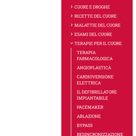
chevron_right
CUORE E DROGHE
chevron_right
RICETTE DEL CUORE
chevron_right
MALATTIE DEL CUORE
chevron_right
ESAMI DEL CUORE
expand_more
TERAPIE PER IL CUORE
TERAPIA
FARMACOLOGICA
ANGIOPLASTICA
CARDIOVERSIONE
ELETTRICA
IL DEFIBRILLATORE
IMPIANTABILE
PACEMAKER
ABLAZIONE
BYPASS
RESINCRONIZZAZIONE