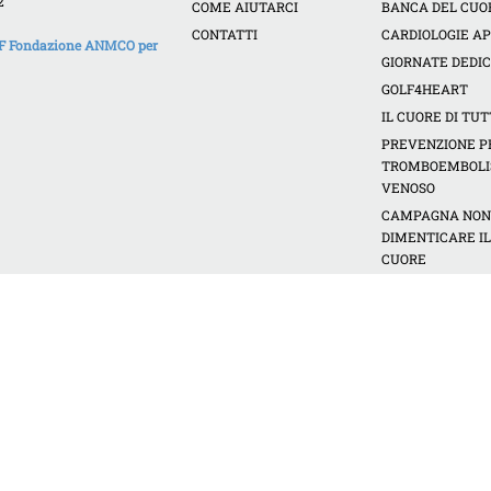
2
COME AIUTARCI
BANCA DEL CUO
CONTATTI
CARDIOLOGIE A
HCF Fondazione ANMCO per
GIORNATE DEDI
GOLF4HEART
IL CUORE DI TUT
PREVENZIONE PE
TROMBOEMBOL
VENOSO
CAMPAGNA NO
DIMENTICARE IL
CUORE
INIZIATIVE REGI
CORSI RCP
PROGETTI PER L
SCUOLA
L'ESPERTO RISP
Informativa Privacy
Cookie Policy
Newsletter