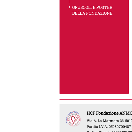
chevron_right
OPUSCOLI E POSTER
DELLA FONDAZIONE
HCF Fondazione ANMCO 
Via A. La Marmora 36, 50121
Partita I.V.A. 05089700487