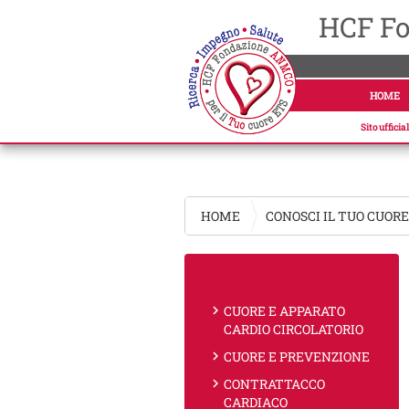
HCF Fo
HOME
Sito uffici
HOME
CONOSCI IL TUO CUOR
chevron_right
CUORE E APPARATO
CARDIO CIRCOLATORIO
chevron_right
CUORE E PREVENZIONE
chevron_right
CONTRATTACCO
CARDIACO