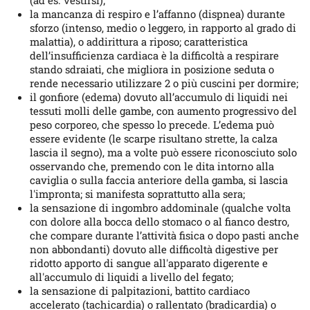
(ad es. vestirsi);
la mancanza di respiro e l’affanno (dispnea) durante
sforzo (intenso, medio o leggero, in rapporto al grado di
malattia), o addirittura a riposo; caratteristica
dell’insufficienza cardiaca è la difficoltà a respirare
stando sdraiati, che migliora in posizione seduta o
rende necessario utilizzare 2 o più cuscini per dormire;
il gonfiore (edema) dovuto all’accumulo di liquidi nei
tessuti molli delle gambe, con aumento progressivo del
peso corporeo, che spesso lo precede. L’edema può
essere evidente (le scarpe risultano strette, la calza
lascia il segno), ma a volte può essere riconosciuto solo
osservando che, premendo con le dita intorno alla
caviglia o sulla faccia anteriore della gamba, si lascia
l'impronta; si manifesta soprattutto alla sera;
la sensazione di ingombro addominale (qualche volta
con dolore alla bocca dello stomaco o al fianco destro,
che compare durante l’attività fisica o dopo pasti anche
non abbondanti) dovuto alle difficoltà digestive per
ridotto apporto di sangue all'apparato digerente e
all'accumulo di liquidi a livello del fegato;
la sensazione di palpitazioni, battito cardiaco
accelerato (tachicardia) o rallentato (bradicardia) o