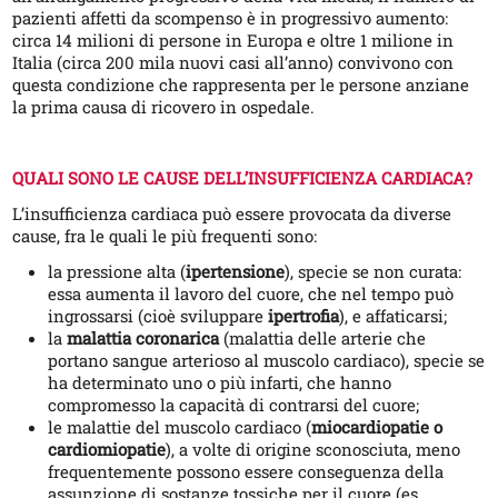
pazienti affetti da scompenso è in progressivo aumento:
circa 14 milioni di persone in Europa e oltre 1 milione in
Italia (circa 200 mila nuovi casi all’anno) convivono con
questa condizione che rappresenta per le persone anziane
la prima causa di ricovero in ospedale.
QUALI SONO LE CAUSE DELL’INSUFFICIENZA CARDIACA?
L’insufficienza cardiaca può essere provocata da diverse
cause, fra le quali le più frequenti sono:
la pressione alta (
ipertensione
), specie se non curata:
essa aumenta il lavoro del cuore, che nel tempo può
ingrossarsi (cioè sviluppare
ipertrofia
), e affaticarsi;
la
malattia coronarica
(malattia delle arterie che
portano sangue arterioso al muscolo cardiaco), specie se
ha determinato uno o più infarti, che hanno
compromesso la capacità di contrarsi del cuore;
le malattie del muscolo cardiaco (
miocardiopatie o
cardiomiopatie
), a volte di origine sconosciuta, meno
frequentemente possono essere conseguenza della
assunzione di sostanze tossiche per il cuore (es.