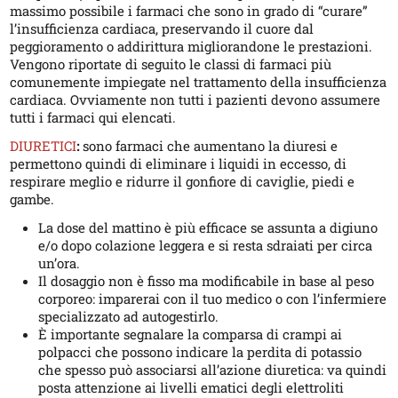
massimo possibile i farmaci che sono in grado di “curare”
l’insufficienza cardiaca, preservando il cuore dal
peggioramento o addirittura migliorandone le prestazioni.
Vengono riportate di seguito le classi di farmaci più
comunemente impiegate nel trattamento della insufficienza
cardiaca. Ovviamente non tutti i pazienti devono assumere
tutti i farmaci qui elencati.
DIURETICI
:
sono farmaci che aumentano la diuresi e
permettono quindi di eliminare i liquidi in eccesso, di
respirare meglio e ridurre il gonfiore di caviglie, piedi e
gambe.
La dose del mattino è più efficace se assunta a digiuno
e/o dopo colazione leggera e si resta sdraiati per circa
un’ora.
Il dosaggio non è fisso ma modificabile in base al peso
corporeo: imparerai con il tuo medico o con l’infermiere
specializzato ad autogestirlo.
È importante segnalare la comparsa di crampi ai
polpacci che possono indicare la perdita di potassio
che spesso può associarsi all’azione diuretica: va quindi
posta attenzione ai livelli ematici degli elettroliti