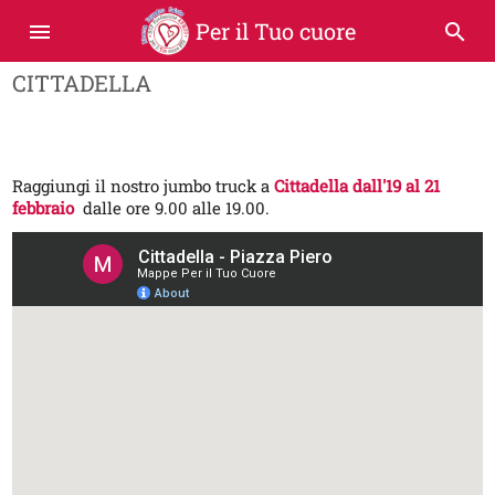
Per il Tuo cuore
menu
search
CITTADELLA
Raggiungi il nostro jumbo truck a
Cittadella dall'19 al 21
febbraio
dalle ore 9.00 alle 19.00.