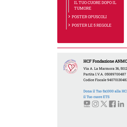
IL TUO CUORE DOPO IL
TUMORE
chevron_right
POSTER OPUSCOLI
chevron_right
POSTER LE 5 REGOLE
HCF Fondazione ANMCO 
Via A. La Marmora 36, 50121
Partita I.V.A. 05089700487
Codice Fiscale 9407013048
Dona il Tuo 5x1000 alla 
il Tuo cuore ETS