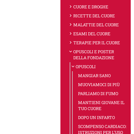
chevron_right
CUORE E DROGHE
chevron_right
RICETTE DEL CUORE
chevron_right
MALATTIE DEL CUORE
chevron_right
ESAMI DEL CUORE
chevron_right
TERAPIE PER IL CUORE
expand_more
OPUSCOLI E POSTER
DELLA FONDAZIONE
expand_more
OPUSCOLI
MANGIAR SANO
MUOVIAMOCI DI PIÙ
PARLIAMO DI FUMO
MANTIENI GIOVANE IL
TUO CUORE
DOPO UN INFARTO
SCOMPENSO CARDIACO:
ISTRUZIONI PER L’USO