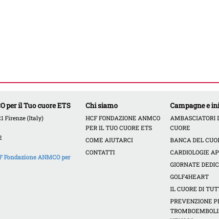
per il Tuo cuore ETS
Chi siamo
Campagne e ini
 Firenze (Italy)
HCF FONDAZIONE ANMCO
AMBASCIATORI 
PER IL TUO CUORE ETS
CUORE
2
COME AIUTARCI
BANCA DEL CUO
CONTATTI
CARDIOLOGIE A
HCF Fondazione ANMCO per
GIORNATE DEDI
GOLF4HEART
IL CUORE DI TUT
PREVENZIONE PE
TROMBOEMBOL