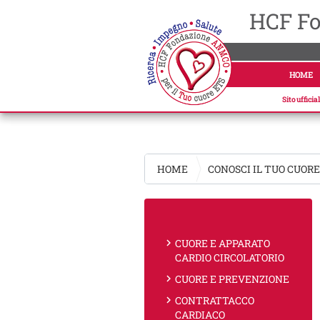
HCF Fo
HOME
Sito uffici
HOME
CONOSCI IL TUO CUOR
chevron_right
CUORE E APPARATO
CARDIO CIRCOLATORIO
chevron_right
CUORE E PREVENZIONE
chevron_right
CONTRATTACCO
CARDIACO