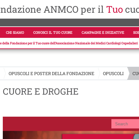
ndazione ANMCO per il
Tuo
cu
CHI SIAMO
CONOSCI IL TUO CUORE
CAMPAGNE E INIZIATIVE
SOS
ale della Fondazione per il Tuo cuore dell’Associazione Nazionale dei Medici Cardiologi Ospedalieri
E
OPUSCOLI E POSTER DELLA FONDAZIONE
OPUSCOLI
CU
CUORE E DROGHE