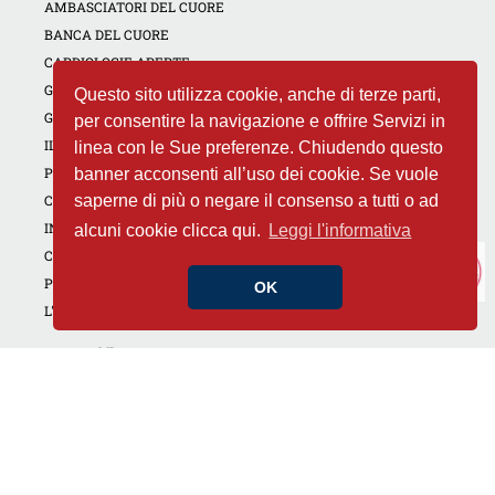
AMBASCIATORI DEL CUORE
BANCA DEL CUORE
CARDIOLOGIE APERTE
GIORNATE DEDICATE
Questo sito utilizza cookie, anche di terze parti,
GOLF4HEART
per consentire la navigazione e offrire Servizi in
IL CUORE DI TUTTI
linea con le Sue preferenze. Chiudendo questo
PREVENZIONE PER IL TROMBOEMBOLISMO VENOSO
banner acconsenti all’uso dei cookie. Se vuole
CAMPAGNA NON DIMENTICARE IL TUO CUORE
saperne di più o negare il consenso a tutti o ad
INIZIATIVE REGIONALI
alcuni cookie clicca qui.
Leggi l'informativa
CORSI RCP
PROGETTI PER LA SCUOLA
OK
L'ESPERTO RISPONDE
Conosci il Tuo cuore
CUORE E APPARATO CARDIO CIRCOLATORIO
CUORE E PREVENZIONE
CONTRATTACCO CARDIACO
CUORE E DROGHE
RICETTE DEL CUORE