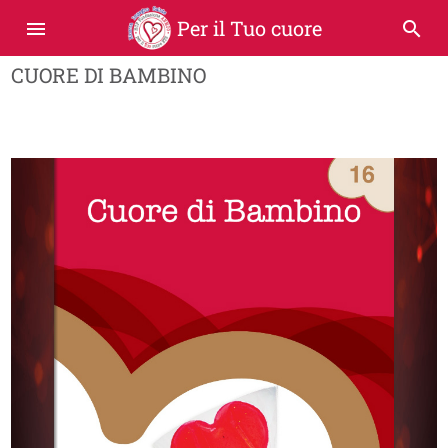
Per il Tuo cuore
menu
search
CUORE DI BAMBINO