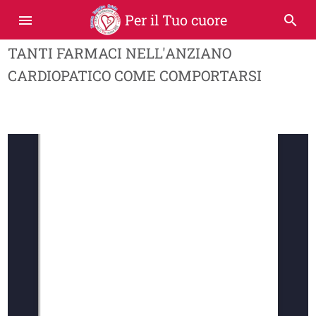
Per il Tuo cuore
menu
search
TANTI FARMACI NELL'ANZIANO
CARDIOPATICO COME COMPORTARSI