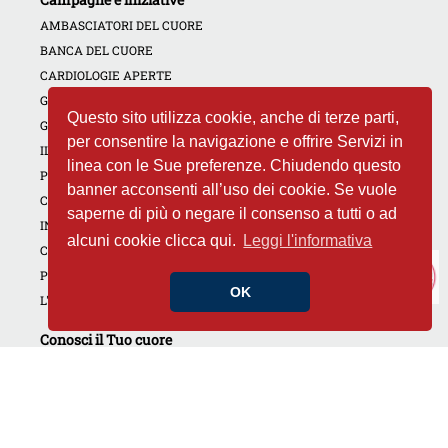
AMBASCIATORI DEL CUORE
BANCA DEL CUORE
CARDIOLOGIE APERTE
GIORNATE DEDICATE
Questo sito utilizza cookie, anche di terze parti,
GOLF4HEART
per consentire la navigazione e offrire Servizi in
IL CUORE DI TUTTI
linea con le Sue preferenze. Chiudendo questo
PREVENZIONE PER IL TROMBOEMBOLISMO VENOSO
banner acconsenti all’uso dei cookie. Se vuole
CAMPAGNA NON DIMENTICARE IL TUO CUORE
saperne di più o negare il consenso a tutti o ad
INIZIATIVE REGIONALI
alcuni cookie clicca qui.
Leggi l'informativa
CORSI RCP
PROGETTI PER LA SCUOLA
OK
L'ESPERTO RISPONDE
Conosci il Tuo cuore
CUORE E APPARATO CARDIO CIRCOLATORIO
CUORE E PREVENZIONE
CONTRATTACCO CARDIACO
CUORE E DROGHE