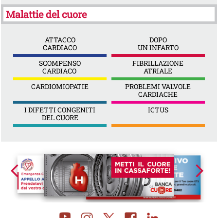
Malattie del cuore
 ATTACCO 

 DOPO 

 CARDIACO 
 UN INFARTO 
 SCOMPENSO 

 FIBRILLAZIONE 

 CARDIACO  
 ATRIALE 
 CARDIOMIOPATIE 
 PROBLEMI VALVOLE 

 CARDIACHE 
 I DIFETTI CONGENITI 

 ICTUS 
 DEL CUORE 
arrow_back_ios
arrow_forward_ios