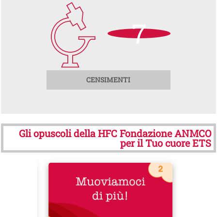
7
CENSIMENTI
Gli opuscoli della HFC Fondazione ANMCO
per il Tuo cuore ETS